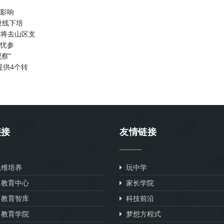
”影响
设线下培
称将去山区支
喜忧参
察”
提供4个转
链接
友情链接
维培养
玩中学
教育中心
家长学院
教育智库
科技前沿
教育学院
梦想方程式