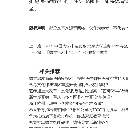
推翻“维成绩论”的学生评价标准，如将体
革。
版权声明
：部分文章来源于网络，仅作为参考，不代表
上一篇：
2021中国大学排名发布 北京大学连续14年夺魁
下一篇：
【教育告示】“五一”小长假安全教育
相关推荐
教育部发布高考防疫提示：提醒考生做好考前本地14天
艺考文化课成绩比重提升会遏制艺术热情吗？
艺考迎重大改革，文化课成绩占比提高，“艺考”不再“易考
新学期开始，重庆市多个区县小学开设“午休课”
浙江杭州上城中小学校长“碰头”推进“双减”
昂立教育拟出售韩国K12教育公司约7000万元股票，补
华为推出旗下首款打印机，触达家庭教育场景
密集推出教育智能硬件，猿辅导尝试新业务？