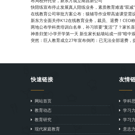
布局校外托管，新东方成立南昌新公司
快陪练宣布停止发展真人陪练业务，素质教育难逃“双减
在线教育公司审批方案公布：猿辅导作业帮高途课堂需
新东方全面关停K12在线教育业务，裁员、退费！CEO
两地公布学科类培训白名单，补习班要“复活”了？家长
神兽归笼!小学开学第一天 新生家长贴墙站成一排“暗中观
突然：巨人教育成立27年宣布倒闭：已无法全部退费，
快速链接
友情
网站首页
学科思
教育动态
学习力
教育研究
学习力
现代家庭教育
意志力